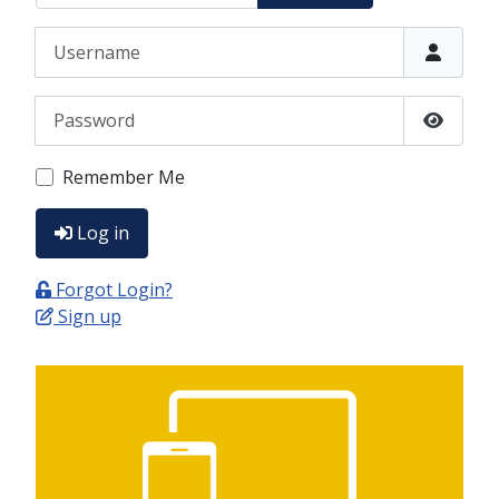
Username
Password
Show P
Remember Me
Log in
Forgot Login?
Sign up