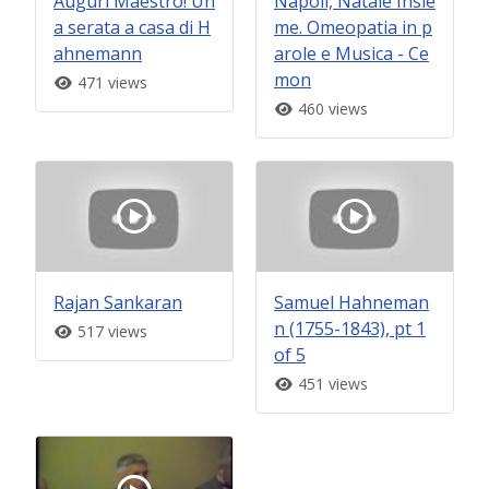
Auguri Maestro! Un
Napoli, Natale Insie
a serata a casa di H
me. Omeopatia in p
ahnemann
arole e Musica - Ce
mon
471 views
460 views
Rajan Sankaran
Samuel Hahneman
n (1755-1843), pt 1
517 views
of 5
451 views