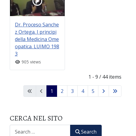
Dr. Proceso Sanche
z Ortega. I principi
della Medicina Ome
opatica. LUIMO 198
3
905 views
1 - 9 / 44 items
1
2
3
4
5
CERCA NEL SITO
CERCA
Search