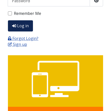
Show P
Remember Me
Log in
Forgot Login?
Sign up