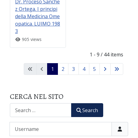
Dr. Proceso Sanche
z Ortega. I principi
della Medicina Ome
opatica. LUIMO 198
3
905 views
1 - 9 / 44 items
1
2
3
4
5
CERCA NEL SITO
CERCA
Search
Username