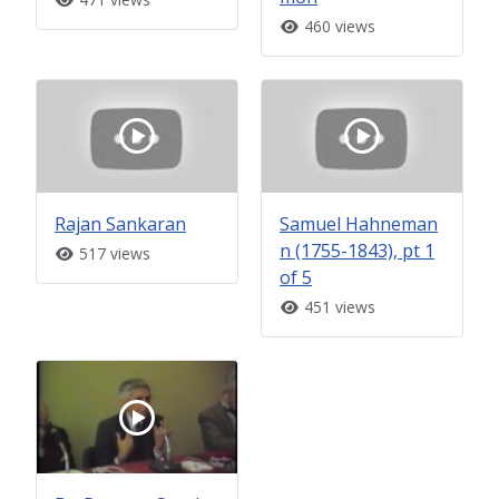
460 views
Rajan Sankaran
Samuel Hahneman
n (1755-1843), pt 1
517 views
of 5
451 views