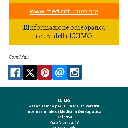
www.medicofuturo.org
L'Informazione omeopatica
a cura della LUIMO:
Condividi:
LUIMO
Associazione per la Libera Università
Internazionale di Medicina Omeopatica
Dal 1954
Viale Gramsci, 18
80122 Napoli