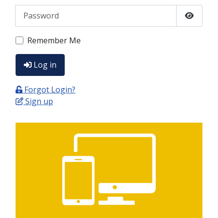
Password
Show P
Remember Me
Log in
Forgot Login?
Sign up