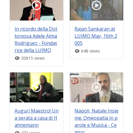
In ricordo della Dot
Rajan Sankaran at
toressa Adele Alma
LUIMO May, 16th 2
Rodriguez - Fondat
005
rice della LUIMO
648 views
30815 views
Auguri Maestro! Un
Napoli, Natale Insie
a serata a casa di H
me. Omeopatia in p
ahnemann
arole e Musica - Ce
mon
471 views