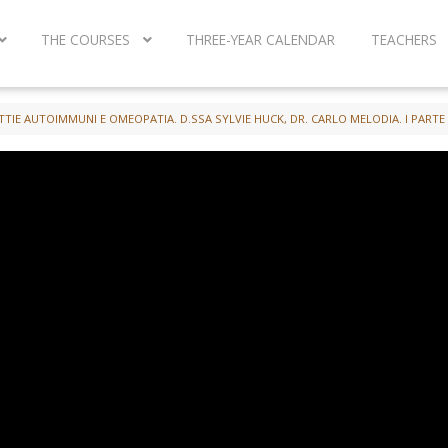
THE COURSES
THREE-YEAR CALENDAR
TEACHERS
TIE AUTOIMMUNI E OMEOPATIA. D.SSA SYLVIE HUCK, DR. CARLO MELODIA. I PARTE