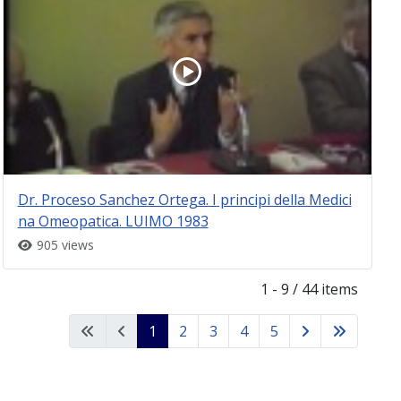
Dr. Proceso Sanchez Ortega. I principi della Medici
na Omeopatica. LUIMO 1983
905 views
1 - 9 / 44 items
1
2
3
4
5