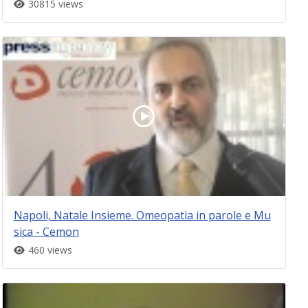
30815 views
Napoli, Natale Insieme. Omeopatia in parole e Mu
sica - Cemon
460 views