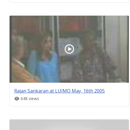
Rajan Sankaran at LUIMO May, 16th 2005
648 views