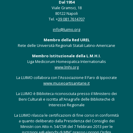
Dal 1954
Viale Gramsci, 18
80122 Napoli
Tel. +
39 081 7614707
info@luimo.org
Membro della Red UREL
Rete delle Università Regionali Statali Latino-Americane
Membro Istituzionale della L.M.H.I.
Liga Medicorum Homeopatica Internationalis
www.lmhi.org
La LUIMO collabora con l'Associazione Il Faro di Ippocrate
www.museoartisanitarie.it
La LUIMO è Biblioteca riconosciuta presso il Ministero dei
Beni Culturali e iscritta all'Anagrafe delle Biblioteche di
Interesse Regionale
La LUIMO rilascia le certificazioni di fine corso in conformità
a quanto deliberato dalla Presidenza del Consiglio dei
Ministri con Atto n. 54/C5R del 7 febbraio 2013 per le
iscrizioni agli elenchi di MNC presso i propri Ordini