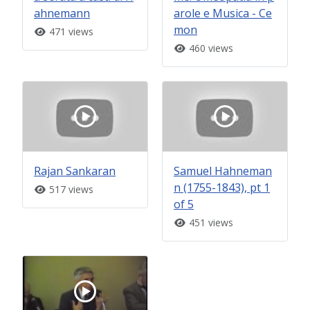
ahnemann
arole e Musica - Ce
mon
471 views
460 views
Rajan Sankaran
Samuel Hahneman
n (1755-1843), pt 1
517 views
of 5
451 views