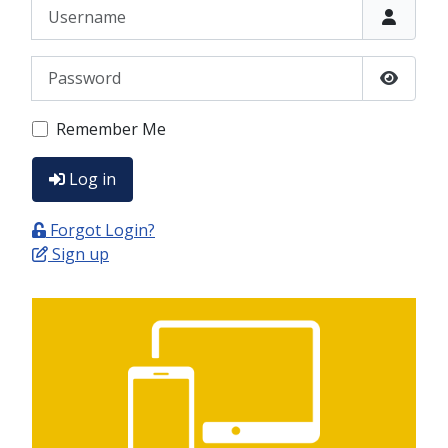
Username
Password
Show P
Remember Me
Log in
Forgot Login?
Sign up