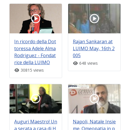
In ricordo della Dot
Rajan Sankaran at
toressa Adele Alma
LUIMO May, 16th 2
Rodriguez - Fondat
005
rice della LUIMO
648 views
30815 views
Auguri Maestro! Un
Napoli, Natale Insie
a serata a casa di H
me. Omeopatia in p