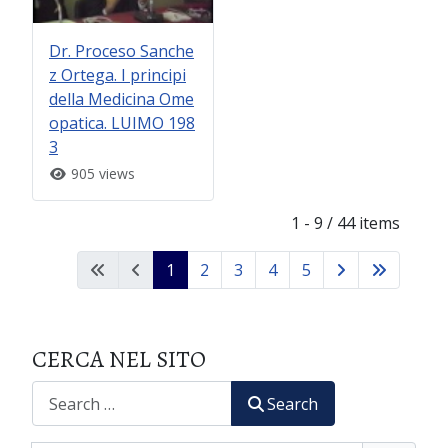
Dr. Proceso Sanche
z Ortega. I principi
della Medicina Ome
opatica. LUIMO 198
3
905 views
1 - 9 / 44 items
1
2
3
4
5
CERCA NEL SITO
CERCA
Search