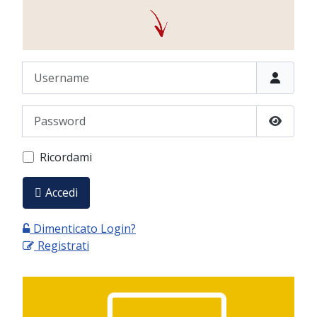
Username
Password
Show P
Ricordami
Accedi
Dimenticato Login?
Registrati