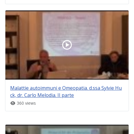
Malattie autoimmuni e Omeopatia. d.ssa Sylvie Hu
ck, dr. Carlo Melodia. II parte
360 views