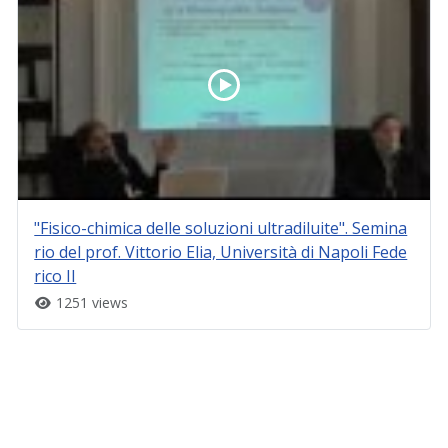
"Fisico-chimica delle soluzioni ultradiluite". Semina
rio del prof. Vittorio Elia, Università di Napoli Fede
rico II
1251 views