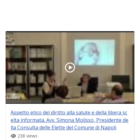
Aspetto etico del diritto alla salute e della libera sc
elta informata. Avv. Simona Molisso, Presidente de
lla Consulta delle Elette del Comune di Napoli
238 views