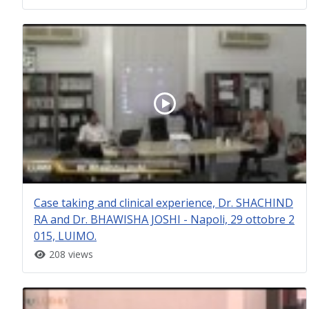
Case taking and clinical experience, Dr. SHACHIND
RA and Dr. BHAWISHA JOSHI - Napoli, 29 ottobre 2
015, LUIMO.
208 views