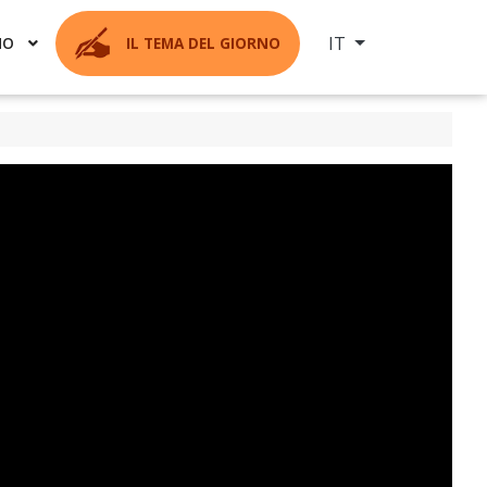
Seleziona la tua ling
IT
MO
IL TEMA DEL GIORNO