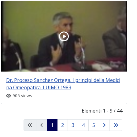
Dr. Proceso Sanchez Ortega. I principi della Medici
na Omeopatica. LUIMO 1983
905 views
Elementi 1 - 9 / 44
1
2
3
4
5