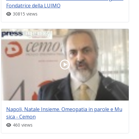
Fondatrice della LUIMO
30815 views
Napoli, Natale Insieme. Omeopatia in parole e Mu
sica - Cemon
460 views