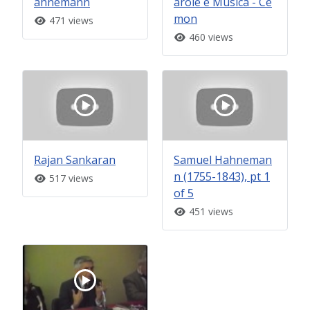
ahnemann
arole e Musica - Ce
mon
471 views
460 views
Rajan Sankaran
Samuel Hahneman
n (1755-1843), pt 1
517 views
of 5
451 views