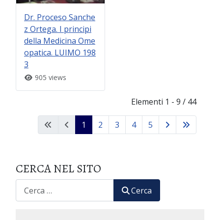
Dr. Proceso Sanche
z Ortega. I principi
della Medicina Ome
opatica. LUIMO 198
3
905 views
Elementi 1 - 9 / 44
1
2
3
4
5
CERCA NEL SITO
CERCA
Cerca