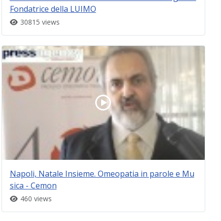
Fondatrice della LUIMO
30815 views
Napoli, Natale Insieme. Omeopatia in parole e Mu
sica - Cemon
460 views