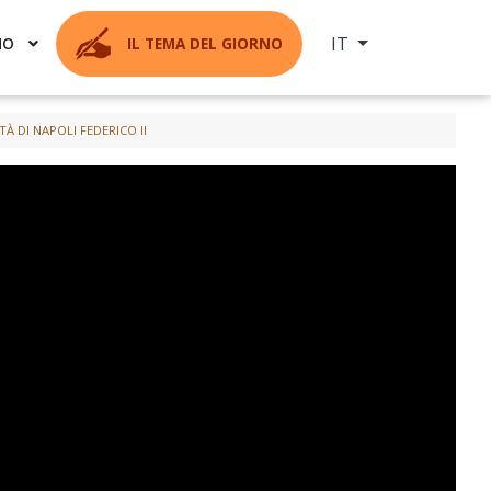
Seleziona la tua ling
IT
MO
IL TEMA DEL GIORNO
À DI NAPOLI FEDERICO II