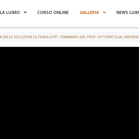
LA LUIMO
CORSO ONLINE
GALLERIA
NEWS LUI
A DELLE SOLUZIONI ULTRADILUITE". SEMINARIO DEL PROF. VITTORIO ELIA, UNIVERSIT