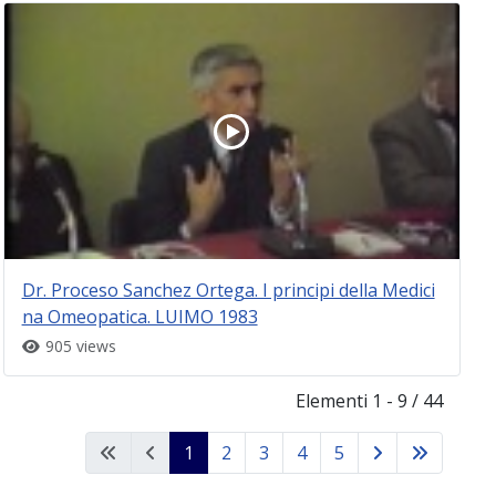
Dr. Proceso Sanchez Ortega. I principi della Medici
na Omeopatica. LUIMO 1983
905 views
Elementi 1 - 9 / 44
1
2
3
4
5