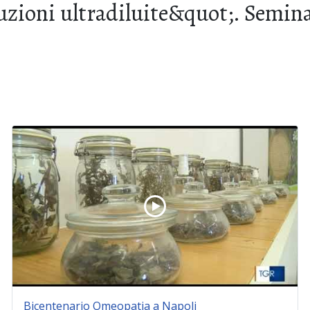
zioni ultradiluite&quot;. Seminar
Bicentenario Omeopatia a Napoli