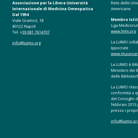
Associazione per la Libera Università
Rete delle Univ
Internazionale di Medicina Omeopatica
Americane
Dal 1954
Membro Istitu
Viale Gramsci, 18
Liga Medicoru
80122 Napoli
www.lmhi.org
Tel. +
39 081 7614707
La LUIMO collab
info@luimo.org
Ippocrate
www.museoartis
La LUIMO è Bibl
Ministero dei B
delle Bibliote
La LUIMO rilasci
conformità a q
del Consiglio d
febbraio 2013 p
presso i propri
info@luimo.or