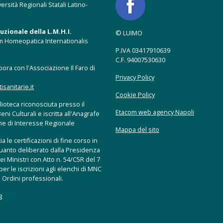
ersità Regionali Statali Latino-
zionale della L.M.H.I.
© LUIMO
m Homeopatica Internationalis
P.IVA 03417910639
C.F. 94007530630
ora con l'Associazione Il Faro di
Privacy Policy
anitarie.it
Cookie Policy
ioteca riconosciuta presso il
Etacom web agency Napoli
eni Culturali e iscritta all'Anagrafe
che di Interesse Regionale
Mappa del sito
a le certificazioni di fine corso in
uanto deliberato dalla Presidenza
ei Ministri con Atto n. 54/C5R del 7
er le iscrizioni agli elenchi di MNC
 Ordini professionali.
g