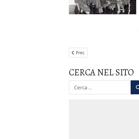
Articolo precedente: XXVIII Semin
Prec
CERCA NEL SITO
CERCA