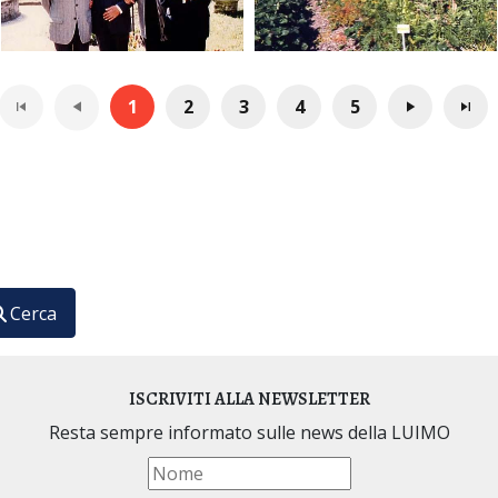
1
2
3
4
5
ario Internazionale di Medicina Omeopatica
Cerca
ISCRIVITI ALLA NEWSLETTER
Resta sempre informato sulle news della LUIMO