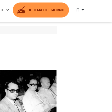
Seleziona la tua ling
IT
MO
IL TEMA DEL GIORNO