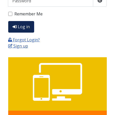
Show P
Remember Me
Log in
Forgot Login?
Sign up