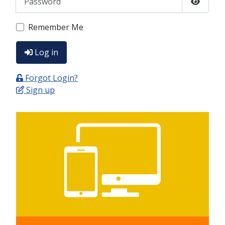
Show P
Remember Me
Log in
Forgot Login?
Sign up