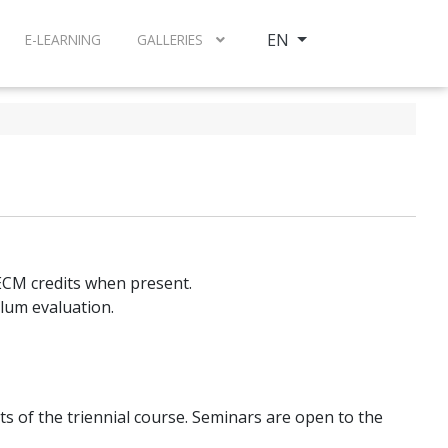
Select your language
EN
E-LEARNING
GALLERIES
e ECM credits when present.
lum evaluation.
s of the triennial course. Seminars are open to the