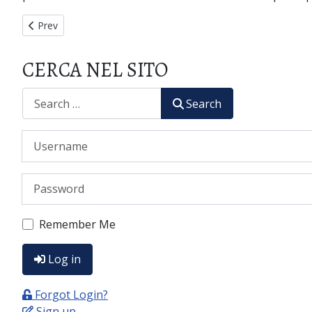
Previous article: PHOTOGALLERY
Prev
CERCA NEL SITO
CERCA
Search
Username
Password
Remember Me
Log in
Forgot Login?
Sign up