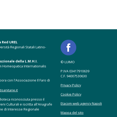
a Red UREL
ersità Regionali Statali Latino-
zionale della L.M.H.I.
© LUIMO
m Homeopatica Internationalis
P.IVA 03417910639
C.F. 94007530630
ora con l'Associazione Il Faro di
Privacy Policy
anitarie.it
Cookie Policy
ioteca riconosciuta presso il
Etacom web agency Napoli
eni Culturali e iscritta all'Anagrafe
che di Interesse Regionale
Mappa del sito