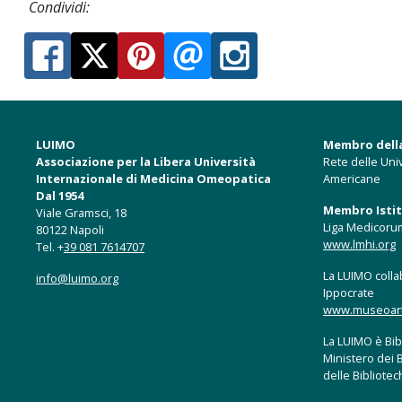
Condividi:
LUIMO
Membro dell
Associazione per la Libera Università
Rete delle Univ
Internazionale di Medicina Omeopatica
Americane
Dal 1954
Membro Istitu
Viale Gramsci, 18
Liga Medicoru
80122 Napoli
www.lmhi.org
Tel. +
39 081 7614707
La LUIMO collab
info@luimo.org
Ippocrate
www.museoartis
La LUIMO è Bibl
Ministero dei B
delle Bibliote