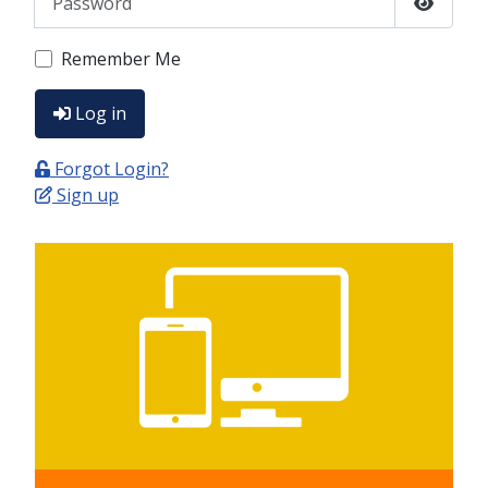
Show P
Remember Me
Log in
Forgot Login?
Sign up